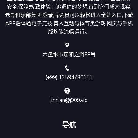
安全.保障!极致体验！追逐你的梦想,直到它们成为现实.
老哥俱乐部集团,登录后,会员可以轻松进入全站入口,下载
APP后体验电子竞技,真人互动与体育类游戏,网页与手机
版均能流畅运行。
六盘水市茄和之涧58号
(+99) 13594780151
jinnian@j909.vip
导航