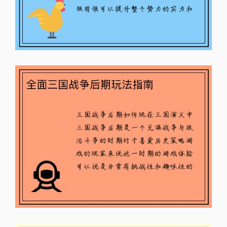
全面三国战争后期玩法指南
全面三国战争后期玩法指南
三国经验计算：探索历史智慧，领略
三国风云
三国经验计算：探索历史智慧，领略三国风云