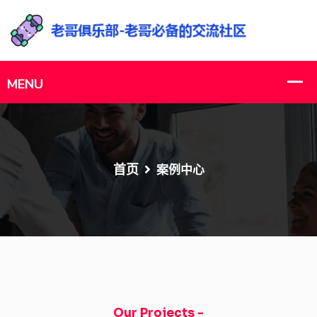
首页
案例中心
单机反恐精英修改器使用指南
Our Projects -