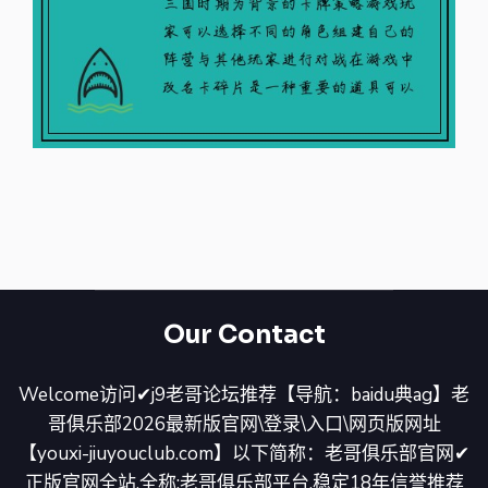
Our Contact
Welcome访问✔j9老哥论坛推荐【导航：baidu典ag】老
哥俱乐部2026最新版官网\登录\入口\网页版网址
【youxi-jiuyouclub.com】以下简称：老哥俱乐部官网✔
正版官网全站,全称:老哥俱乐部平台,稳定18年信誉推荐