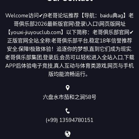
Welcome访问✔j9老哥论坛推荐【导航：baidu典ag】老
哥俱乐部2026最新版官网\登录\入口\网页版网址
【youxi-jiuyouclub.com】以下简称：老哥俱乐部官网✔
正版官网全站,全称:老哥俱乐部平台,稳定18年信誉推荐
安全.保障!极致体验！追逐你的梦想,直到它们成为现实.
老哥俱乐部集团,登录后,会员可以轻松进入全站入口,下载
APP后体验电子竞技,真人互动与体育类游戏,网页与手机
版均能流畅运行。
六盘水市茄和之涧58号
(+99) 13594780151